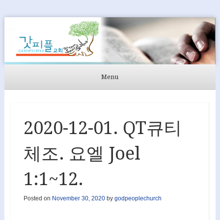
GODPEOPLE
머무르는 곳에서 아굴라와 브리스길라처럼 GODPEOPLE을
섬길 수 있도록
Menu
Skip to content
2020-12-01. QT큐티
체조. 요엘 Joel
1:1~12.
Posted on
November 30, 2020
by
godpeoplechurch