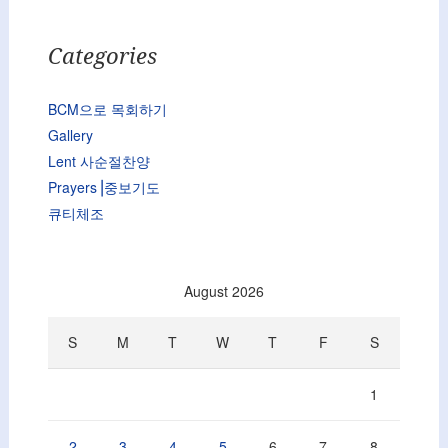
Categories
BCM으로 목회하기
Gallery
Lent 사순절찬양
Prayers⎟중보기도
큐티체조
August 2026
S
M
T
W
T
F
S
1
2
3
4
5
6
7
8