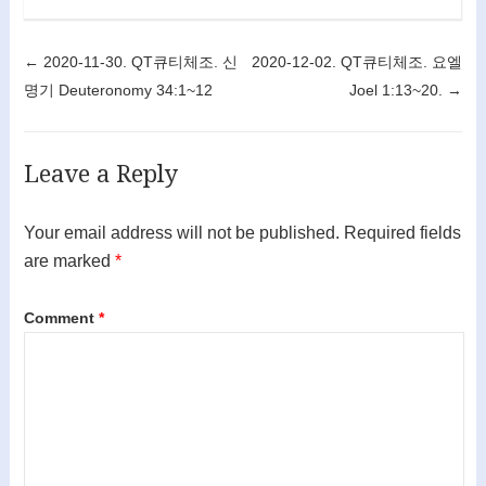
Post navigation
←
2020-11-30. QT큐티체조. 신
2020-12-02. QT큐티체조. 요엘
명기 Deuteronomy 34:1~12
Joel 1:13~20.
→
Leave a Reply
Your email address will not be published.
Required fields
are marked
*
Comment
*