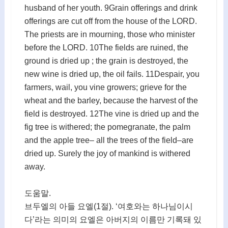
husband of her youth. 9Grain offerings and drink
offerings are cut off from the house of the LORD.
The priests are in mourning, those who minister
before the LORD. 10The fields are ruined, the
ground is dried up ; the grain is destroyed, the
new wine is dried up, the oil fails. 11Despair, you
farmers, wail, you vine growers; grieve for the
wheat and the barley, because the harvest of the
field is destroyed. 12The vine is dried up and the
fig tree is withered; the pomegranate, the palm
and the apple tree– all the trees of the field–are
dried up. Surely the joy of mankind is withered
away.
도움말.
브두엘의 아들 요엘(1절). ‘여호와는 하나님이시
다’라는 의미의 요엘은 아버지의 이름만 기록돼 있