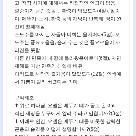
고, 저작 시기에 대해서는 직접적인 언급이 없음
팥중이가 남긴 것을… 황충이 먹었도다(4절). 팥중
이, 메뚜기, 느치, 황충 등의 재앙이 반복돼, 땅이 완
전히 황폐해짐
포도주를 마시는 자들아 너희는 울지어다(5절). 포
도주는 풍요로움을, 슬피 우는 것은 풍요로움이 사
라짐을 뜻함
다른 한 민족이 내 땅에 올라왔음이로다(6절). 자연
재해를 이방 민족의 침입에 비유
이러므로 사람의 즐거움이 말랐도다(12절). 인생에
서 기쁨이 말라 버렸다는 의미
큐티체조.
⬆ 위로 하나님. 요엘은 메뚜기 떼가 몰고 온 이례
적인 재앙을 누구에게 알려 주라고 말합니까?(3절)
⬇ 아래로 인간. 요엘은 메뚜기 떼를 비롯한 강력한
곤충의 습격을 어떻게 설명합니까?(6절)