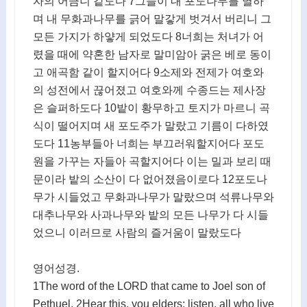
자의 어금니 같도다 7그들이 내 포도나무를 멸하
며 내 무화과나무를 긁어 말갛게 벗겨서 버리니 그
모든 가지가 하얗게 되었도다 8너희는 처녀가 어
렸을 때에 약혼한 남자로 말미암아 굵은 베로 동이
고 애곡함 같이 할지어다 9소제와 전제가 여호와
의 성전에서 끊어졌고 여호와께 수종드는 제사장
은 슬퍼하도다 10밭이 황무하고 토지가 마르니 곡
식이 떨어지며 새 포도주가 말랐고 기름이 다하였
도다 11농부들아 너희는 부끄러워할지어다 포도
원을 가꾸는 자들아 곡할지어다 이는 밀과 보리 때
문이라 밭의 소산이 다 없어졌음이로다 12포도나
무가 시들었고 무화과나무가 말랐으며 석류나무와
대추나무와 사과나무와 밭의 모든 나무가 다 시들
었으니 이러므로 사람의 즐거움이 말랐도다
영어성경.
1The word of the LORD that came to Joel son of
Pethuel. 2Hear this, you elders; listen, all who live