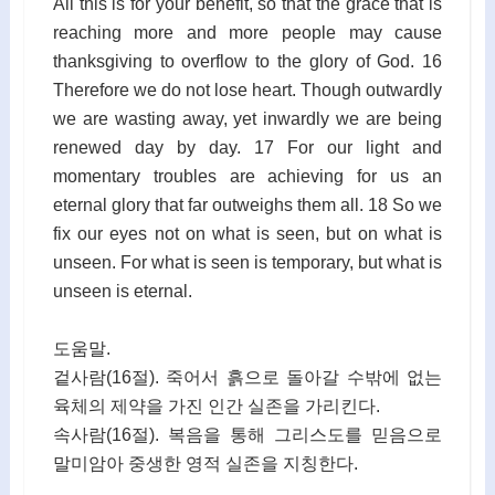
All this is for your benefit, so that the grace that is
reaching more and more people may cause
thanksgiving to overflow to the glory of God. 16
Therefore we do not lose heart. Though outwardly
we are wasting away, yet inwardly we are being
renewed day by day. 17 For our light and
momentary troubles are achieving for us an
eternal glory that far outweighs them all. 18 So we
fix our eyes not on what is seen, but on what is
unseen. For what is seen is temporary, but what is
unseen is eternal.
도움말.
겉사람(16절). 죽어서 흙으로 돌아갈 수밖에 없는
육체의 제약을 가진 인간 실존을 가리킨다.
속사람(16절). 복음을 통해 그리스도를 믿음으로
말미암아 중생한 영적 실존을 지칭한다.