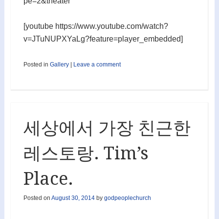
pe=2&theater
[youtube https://www.youtube.com/watch?
v=JTuNUPXYaLg?feature=player_embedded]
Posted in
Gallery
|
Leave a comment
세상에서 가장 친근한
레스토랑. Tim’s
Place.
Posted on
August 30, 2014
by
godpeoplechurch