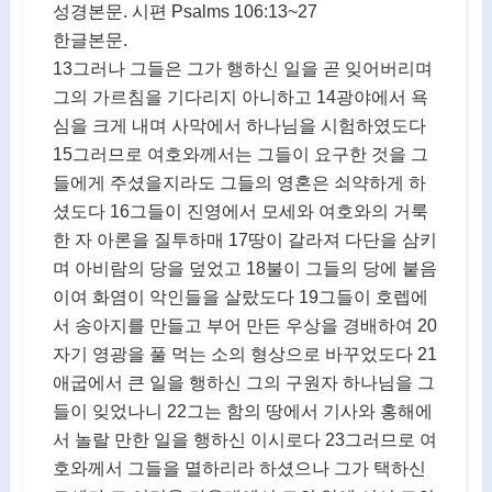
성경본문. 시편 Psalms 106:13~27
한글본문.
13그러나 그들은 그가 행하신 일을 곧 잊어버리며
그의 가르침을 기다리지 아니하고 14광야에서 욕
심을 크게 내며 사막에서 하나님을 시험하였도다
15그러므로 여호와께서는 그들이 요구한 것을 그
들에게 주셨을지라도 그들의 영혼은 쇠약하게 하
셨도다 16그들이 진영에서 모세와 여호와의 거룩
한 자 아론을 질투하매 17땅이 갈라져 다단을 삼키
며 아비람의 당을 덮었고 18불이 그들의 당에 붙음
이여 화염이 악인들을 살랐도다 19그들이 호렙에
서 송아지를 만들고 부어 만든 우상을 경배하여 20
자기 영광을 풀 먹는 소의 형상으로 바꾸었도다 21
애굽에서 큰 일을 행하신 그의 구원자 하나님을 그
들이 잊었나니 22그는 함의 땅에서 기사와 홍해에
서 놀랄 만한 일을 행하신 이시로다 23그러므로 여
호와께서 그들을 멸하리라 하셨으나 그가 택하신