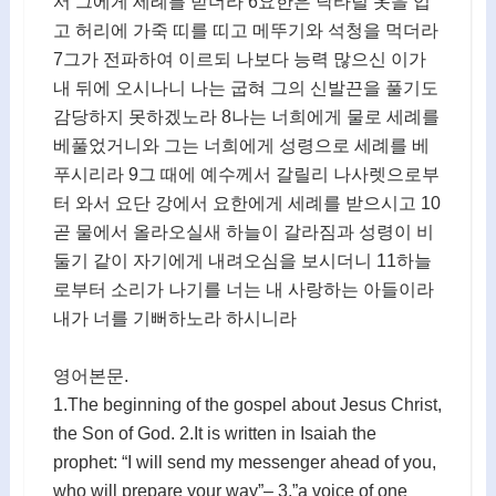
서 그에게 세례를 받더라 6요한은 낙타털 옷을 입
고 허리에 가죽 띠를 띠고 메뚜기와 석청을 먹더라
7그가 전파하여 이르되 나보다 능력 많으신 이가
내 뒤에 오시나니 나는 굽혀 그의 신발끈을 풀기도
감당하지 못하겠노라 8나는 너희에게 물로 세례를
베풀었거니와 그는 너희에게 성령으로 세례를 베
푸시리라 9그 때에 예수께서 갈릴리 나사렛으로부
터 와서 요단 강에서 요한에게 세례를 받으시고 10
곧 물에서 올라오실새 하늘이 갈라짐과 성령이 비
둘기 같이 자기에게 내려오심을 보시더니 11하늘
로부터 소리가 나기를 너는 내 사랑하는 아들이라
내가 너를 기뻐하노라 하시니라
영어본문.
1.The beginning of the gospel about Jesus Christ,
the Son of God. 2.It is written in Isaiah the
prophet: “I will send my messenger ahead of you,
who will prepare your way”– 3.”a voice of one