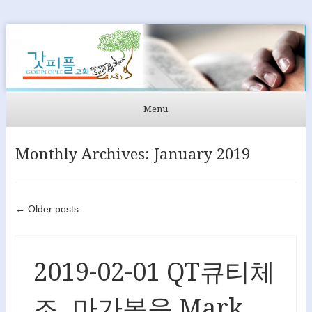
GODPEOPLE
머무르는 곳에서 아굴라와 브리스길라처럼 GODPEOPLE을
섬길 수 있도록
Menu
Skip to content
Monthly Archives:
January 2019
Post navigation
←
Older posts
2019-02-01 QT큐티체
조. 마가복음 Mark