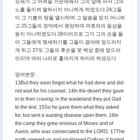
모세가 그 어려움 가운데에서 그의 앞에 서서 그의
노를 돌이켜 멸하시지 아니하게 하였도다 24그들
이 그 기쁨의 땅을 멸시하며 그 말씀을 믿지 아니하
고 25그들의 장막에서 원망하며 여호와의 음성을
듣지 아니하였도다 26이러므로 그가 그의 손을 들
어 그들에게 맹세하기를 그들이 광야에 엎드러지
게 하고 27또 그들의 후손을 뭇 백성 중에 엎드러
뜨리며 여러 나라로 흩어지게 하리라 하셨도다
영어본문.
13But they soon forgot what he had done and did
not wait for his counsel. 14In the desert they gave
in to their craving; in the wasteland they put God
to the test. 15So he gave them what they asked
for, but sent a wasting disease upon them. 16In
the camp they grew envious of Moses and of
Aaron, who was consecrated to the LORD. 17The
earth opened up and swallowed Dathan; it buried