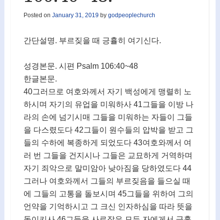
Posted on
January 31, 2019
by
godpeoplechurch
간단설명. 부르짖을 때 긍휼히 여기신다.
성경본문. 시편 Psalm 106:40~48
한글본문.
40그러므로 여호와께서 자기 백성에게 맹렬히 노
하시며 자기의 유업을 미워하사 41그들을 이방 나
라의 손에 넘기시매 그들을 미워하는 자들이 그들
을 다스렸도다 42그들이 원수들의 압박을 받고 그
들의 수하에 복종하게 되었도다 43여호와께서 여
러 번 그들을 건지시나 그들은 교묘하게 거역하며
자기 죄악으로 말미암아 낮아짐을 당하였도다 44
그러나 여호와께서 그들의 부르짖음을 들으실 때
에 그들의 고통을 돌보시며 45그들을 위하여 그의
언약을 기억하시고 그 크신 인자하심을 따라 뜻을
돌이키사 46그들을 사로잡은 모든 자에게서 긍휼