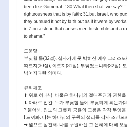
been like Gomorrah.” 30.What then shall we say? Th
righteousness that is by faith; 31.but Israel, who p
they pursued it not by faith but as if it were by work
in Zion a stone that causes men to stumble and a roc
to shame.”
도움말.
부딪힐 돌(32절). 십자가에 못 박히신 예수 그리스도를 의
따르지(30절), 이르지(31절), 부딪쳤느니라(32절
넘어지다란 의미다.
큐티체조.
⬆ 위로 하나님. 바울은 하나님의 절대주권과 권한을
⬇ 아래로 인간. 누가 부딪힐 돌에 부딪히게 되는가(3
? 물어봐. 진노의 그릇과 긍휼의 그릇은 각각 무엇을 
! 느껴봐. 나는 하나님의 구원의 섭리를 감사 조건으
➡ 옆으로 실천해. 나를 구원하신 그 은혜에 대해 