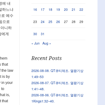
갱에 내
16
17
18
19
20
21
22
 말하느냐
으로 예수
23
24
25
26
27
28
29
마음으로
 아니하
30
31
람에게
« Jun
Aug »
Recent Posts
 them
 that
2026-08-08. QT큐티체조. 열왕기상
f the law
1:49~53
 is by
2026-08-07. QT큐티체조. 열왕기상
 in your
1:41~48.
 to
2026-08-06. QT큐티체조. 열왕기상
hat is,
1Kings1:32~40.
 that