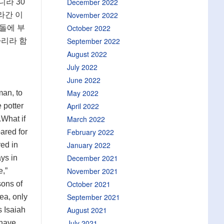
December 2022
라 30
November 2022
라간 이
October 2022
돌에 부
September 2022
하리라 함
August 2022
July 2022
June 2022
May 2022
man, to
April 2022
 potter
March 2022
.What if
February 2022
ared for
January 2022
red in
December 2021
ys in
November 2021
e,”
October 2021
sons of
September 2021
sea, only
August 2021
s Isaiah
July 2021
 have