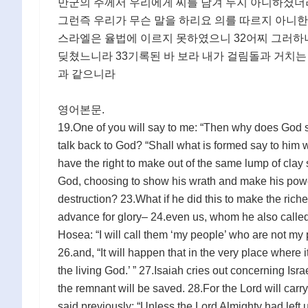
만군의 주께서 우리에게 씨를 남겨 두지 아니하셨더
그런즉 우리가 무슨 말을 하리요 의를 따르지 아니한
스라엘은 율법에 이르지 못하였으니 32어찌 그러하
딪쳤느니라 33기록된 바 보라 내가 걸림돌과 거치는
과 같으니라
영어본문.
19.One of you will say to me: “Then why does God st
talk back to God? “Shall what is formed say to him w
have the right to make out of the same lump of cla
God, choosing to show his wrath and make his power
destruction? 23.What if he did this to make the rich
advance for glory– 24.even us, whom he also called,
Hosea: “I will call them ‘my people’ who are not my 
26.and, “It will happen that in the very place where 
the living God.’ ” 27.Isaiah cries out concerning Isr
the remnant will be saved. 28.For the Lord will carry 
said previously: “Unless the Lord Almighty had le