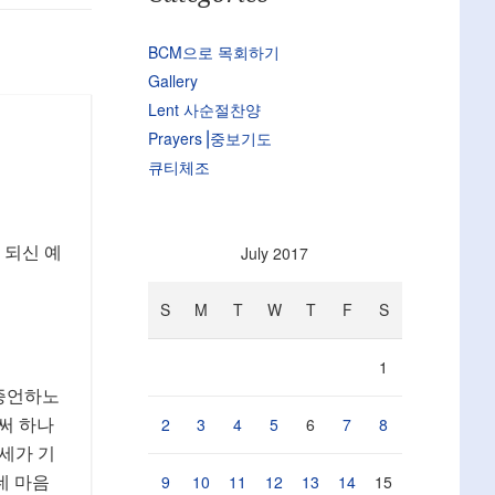
BCM으로 목회하기
Gallery
Lent 사순절찬양
Prayers⎟중보기도
큐티체조
July 2017
 되신 예
S
M
T
W
T
F
S
1
 증언하노
2
3
4
5
6
7
8
써 하나
세가 기
9
10
11
12
13
14
15
네 마음