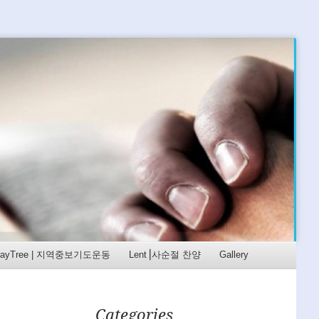
rayTree | 지역중보기도운동
Lent⎟사순절 찬양
Gallery
Categories