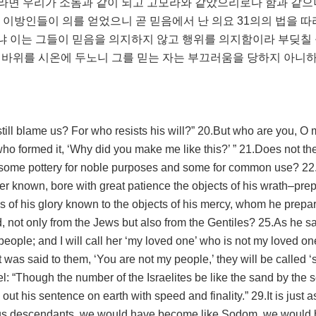
라면 우리가 소돔과 같이 되고 고모라와 같았으리로다 함과 같으니
 이방인들이 의를 얻었으니 곧 믿음에서 난 의요 31의의 법을 따
냐 이는 그들이 믿음을 의지하지 않고 행위를 의지함이라 부딪칠 
 바위를 시온에 두노니 그를 믿는 자는 부끄러움을 당하지 아니
ill blame us? For who resists his will?” 20.But who are you, O 
ho formed it, ‘Why did you make me like this?’ ” 21.Does not the
y some pottery for noble purposes and some for common use? 22
 known, bore with great patience the objects of his wrath–prep
es of his glory known to the objects of his mercy, whom he prepa
 not only from the Jews but also from the Gentiles? 25.As he sa
people; and I will call her ‘my loved one’ who is not my loved on
it was said to them, ‘You are not my people,’ they will be called ‘
ael: “Though the number of the Israelites be like the sand by the 
out his sentence on earth with speed and finality.” 29.It is just a
ft us descendants, we would have become like Sodom, we would