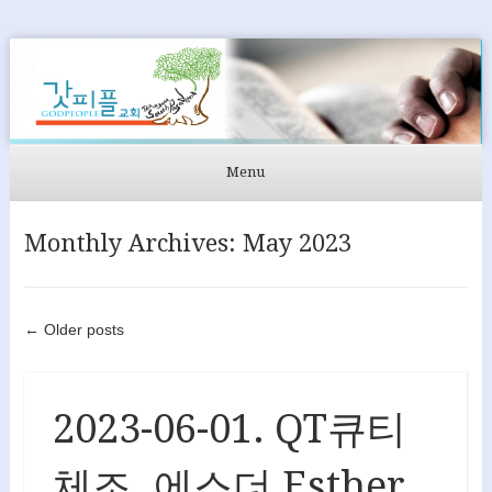
GODPEOPLE
머무르는 곳에서 아굴라와 브리스길라처럼 GODPEOPLE을
섬길 수 있도록
Menu
Skip to content
Monthly Archives:
May 2023
Post navigation
←
Older posts
2023-06-01. QT큐티
체조. 에스더 Esther