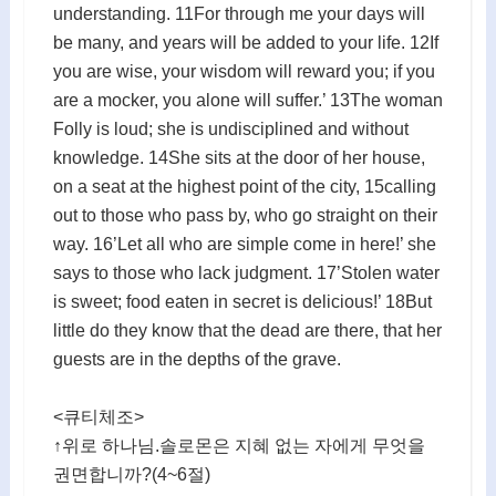
understanding. 11For through me your days will
be many, and years will be added to your life. 12If
you are wise, your wisdom will reward you; if you
are a mocker, you alone will suffer.’ 13The woman
Folly is loud; she is undisciplined and without
knowledge. 14She sits at the door of her house,
on a seat at the highest point of the city, 15calling
out to those who pass by, who go straight on their
way. 16’Let all who are simple come in here!’ she
says to those who lack judgment. 17’Stolen water
is sweet; food eaten in secret is delicious!’ 18But
little do they know that the dead are there, that her
guests are in the depths of the grave.
<큐티체조>
↑위로 하나님.솔로몬은 지혜 없는 자에게 무엇을
권면합니까?(4~6절)