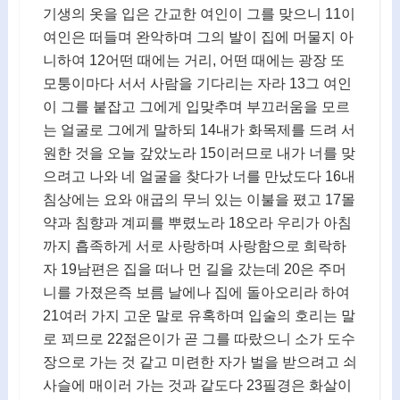
기생의 옷을 입은 간교한 여인이 그를 맞으니 11이
여인은 떠들며 완악하며 그의 발이 집에 머물지 아
니하여 12어떤 때에는 거리, 어떤 때에는 광장 또
모퉁이마다 서서 사람을 기다리는 자라 13그 여인
이 그를 붙잡고 그에게 입맞추며 부끄러움을 모르
는 얼굴로 그에게 말하되 14내가 화목제를 드려 서
원한 것을 오늘 갚았노라 15이러므로 내가 너를 맞
으려고 나와 네 얼굴을 찾다가 너를 만났도다 16내
침상에는 요와 애굽의 무늬 있는 이불을 폈고 17몰
약과 침향과 계피를 뿌렸노라 18오라 우리가 아침
까지 흡족하게 서로 사랑하며 사랑함으로 희락하
자 19남편은 집을 떠나 먼 길을 갔는데 20은 주머
니를 가졌은즉 보름 날에나 집에 돌아오리라 하여
21여러 가지 고운 말로 유혹하며 입술의 호리는 말
로 꾀므로 22젊은이가 곧 그를 따랐으니 소가 도수
장으로 가는 것 같고 미련한 자가 벌을 받으려고 쇠
사슬에 매이러 가는 것과 같도다 23필경은 화살이