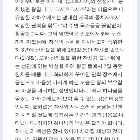
아하수에로는 바사 제국(페르시아)의 전성기에 통
치했던 왕입니다. ‘크세르크세스’라는 이름으로 더
유명한 아하수에로는 광대한 제국의 통치자로서
막강한 권력을 휘두르며 주변 국가들을 끊임없이
침공했습니다. 그의 영향력은 인도에서부터 구스
까지 미쳤는데, 자신의 권위를 과시하고자 즉위한
지 3년에 신하들을 위해 180일 동안 잔치를 벌입니
다(1~3절). 또한 신하들을 위한 잔치가 끝난 뒤에
는 성안에 있는 백성을 위해 왕궁 뜰에서 7일 동안
잔치를 베풉니다. 화려하게 꾸며진 연회 장소에서
금잔으로 마음껏 마시게 하는 모습은 왕의 부유함
과 아량을 과시하는 장면입니다. 그러나 하나님을
몰랐던 아하수에로가 보여 줄 수 있는 것은 이것뿐
입니다. 호화로운 잔치와 사치스러운 궁궐은 언젠
가 사라질 것들에 집착하는 인간의 권력 남용을 나
타냅니다. 하지만 하나님의 백성은 달라야 합니다.
하나님의 백성은 잠시 있다가 사라질 세상의 것이
아니라, 영원한 것에 시선을 두고 살아야 합니다.