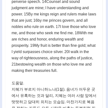
perverse speech. 14Counsel and sound
judgment are mine; I have understanding and
power. 15By me kings reign and rulers make laws
that are just; 16by me princes govern, and all
nobles who rule on earth. 17I love those who love
me, and those who seek me find me. 18With me
are riches and honor, enduring wealth and
prosperity. 19My fruit is better than fine gold; what
I yield surpasses choice silver. 20I walk in the
way of righteousness, along the paths of justice,
21bestowing wealth on those who love me and
making their treasuries full.
도움말.
지혜가 부르지 아니하느냐(1절). 음녀가 어두운 곳
에서 유혹하는 것과 달리, 지혜는 여러 사람 앞에서
떳떳하고 담대히 외치는 모습임. 마찬가지로 복음