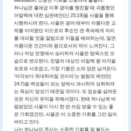
Meditation. 소중한 기회를 소중하게 붙들라.
하나님은 출애굽 이후 광야를 행진할 때 괴롭혔던
아말렉에 대한 심판예언(신 25:19)을 사울을 통해
시행하시려 한다. 사울은 광야 때부터 아름다운 교
제를 이어왔던 이드로의 후손인 겐 족속에게 자리
를 대피할 것을 알림으로 이들을 배려하는데, 일면
아름다운 인간미와 왕으로서의 덕이 느껴진다. 그
러나 막상 전쟁에서 승리하자 사울은 탐욕스런 모
습으로 변모한다. 진멸의 대상인 아말렉 왕 아각을
포로로 사로잡고, 가장 기름진 소와 양은 남겨둔다.
‘아각보다 위대하여질 것이라’는 발람의 예언(민
24:7)을 백성들이 보는 앞에서 과시하며 성취하려
는 욕심이 앞섰기 때문일 것이다. 또 짐승을 살려둔
것은 자신의 유익을 위해서였다. 한때 하나님께 버
림받았던 사울이 다시 한 번 쓰임 받을 수 있는 좋
은 기회였건만, 사울은 이 소중한 기회를 그만 잃어
버리고 만다.
나는 하나님이 주시는 소중한 기회를 잘 붙드는