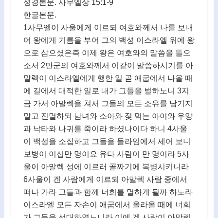
성경본문. 사무엘상 15:1-9
한글본문.
1사무엘이 사울에게 이르되 여호와께서 나를 보내
어 왕에게 기름을 부어 그의 백성 이스라엘 위에 왕
으로 삼으셨은즉 이제 왕은 여호와의 말씀을 들으
소서 2만군의 여호와께서 이같이 말씀하시기를 아
말렉이 이스라엘에게 행한 일 곧 애굽에서 나올 때
에 길에서 대적한 일로 내가 그들을 벌하노니 3지
금 가서 아말렉을 쳐서 그들의 모든 소유를 남기지
말고 진멸하되 남녀와 소아와 젖 먹는 아이와 우양
과 낙타와 나귀를 죽이라 하셨나이다 하니 4사울
이 백성을 소집하고 그들을 들라임에서 세어 보니
보병이 이십만 명이요 유다 사람이 만 명이라 5사
울이 아말렉 성에 이르러 골짜기에 복병시키니라
6사울이 겐 사람에게 이르되 아말렉 사람 중에서
떠나 가라 그들과 함께 너희를 멸하게 될까 하노라
이스라엘 모든 자손이 애굽에서 올라올 때에 너희
가 그들을 선대하였느니라 이에 겐 사람이 아말렉