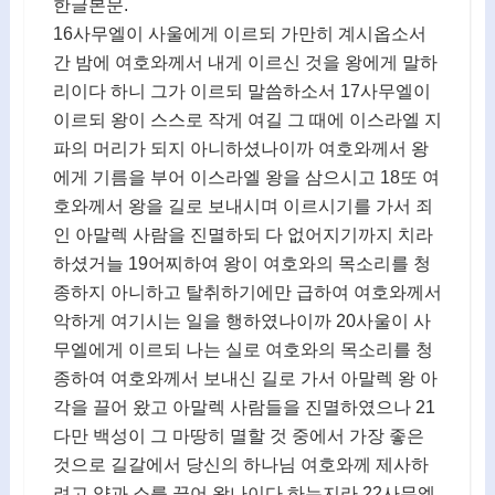
한글본문.
16사무엘이 사울에게 이르되 가만히 계시옵소서
간 밤에 여호와께서 내게 이르신 것을 왕에게 말하
리이다 하니 그가 이르되 말씀하소서 17사무엘이
이르되 왕이 스스로 작게 여길 그 때에 이스라엘 지
파의 머리가 되지 아니하셨나이까 여호와께서 왕
에게 기름을 부어 이스라엘 왕을 삼으시고 18또 여
호와께서 왕을 길로 보내시며 이르시기를 가서 죄
인 아말렉 사람을 진멸하되 다 없어지기까지 치라
하셨거늘 19어찌하여 왕이 여호와의 목소리를 청
종하지 아니하고 탈취하기에만 급하여 여호와께서
악하게 여기시는 일을 행하였나이까 20사울이 사
무엘에게 이르되 나는 실로 여호와의 목소리를 청
종하여 여호와께서 보내신 길로 가서 아말렉 왕 아
각을 끌어 왔고 아말렉 사람들을 진멸하였으나 21
다만 백성이 그 마땅히 멸할 것 중에서 가장 좋은
것으로 길갈에서 당신의 하나님 여호와께 제사하
려고 양과 소를 끌어 왔나이다 하는지라 22사무엘