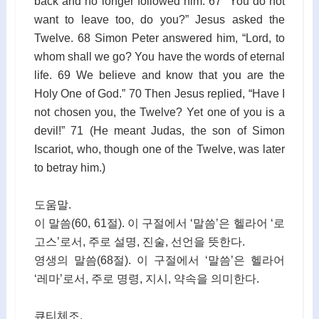
back and no longer followed him. 67 “You do not
want to leave too, do you?” Jesus asked the
Twelve. 68 Simon Peter answered him, “Lord, to
whom shall we go? You have the words of eternal
life. 69 We believe and know that you are the
Holy One of God.” 70 Then Jesus replied, “Have I
not chosen you, the Twelve? Yet one of you is a
devil!” 71 (He meant Judas, the son of Simon
Iscariot, who, though one of the Twelve, was later
to betray him.)
도움말.
이 말씀(60, 61절). 이 구절에서 ‘말씀’은 헬라어 ‘로
고스’로서, 주로 설명, 진술, 선언을 뜻한다.
영생의 말씀(68절). 이 구절에서 ‘말씀’은 헬라어
‘레마’로서, 주로 명령, 지시, 약속을 의미한다.
큐티체조.