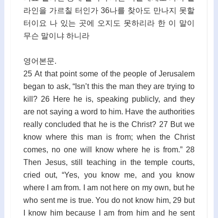
라인을 가르칠 터인가 36나를 찾아도 만나지 못할
터이요 나 있는 곳에 오지도 못하리라 한 이 말이
무슨 말이냐 하니라
영어본문.
25 At that point some of the people of Jerusalem
began to ask, “Isn’t this the man they are trying to
kill? 26 Here he is, speaking publicly, and they
are not saying a word to him. Have the authorities
really concluded that he is the Christ? 27 But we
know where this man is from; when the Christ
comes, no one will know where he is from.” 28
Then Jesus, still teaching in the temple courts,
cried out, “Yes, you know me, and you know
where I am from. I am not here on my own, but he
who sent me is true. You do not know him, 29 but
I know him because I am from him and he sent