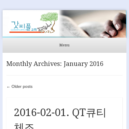
GODPEOPLE
머무르는 곳에서 아굴라와 브리스길라처럼 GODPEOPLE을
섬길 수 있도록
Menu
Skip to content
Monthly Archives:
January 2016
Post navigation
←
Older posts
2016-02-01. QT큐티
체조.