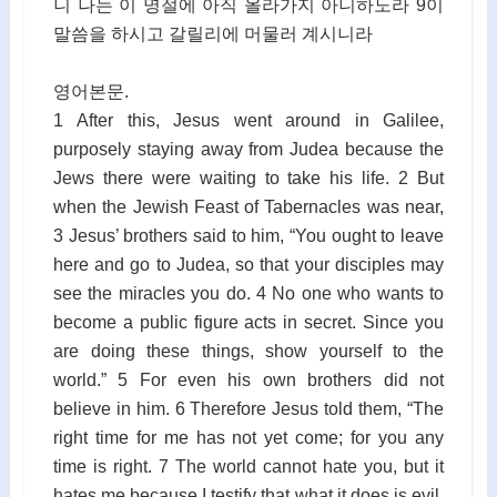
니 나는 이 명절에 아직 올라가지 아니하노라 9이
말씀을 하시고 갈릴리에 머물러 계시니라
영어본문.
1 After this, Jesus went around in Galilee,
purposely staying away from Judea because the
Jews there were waiting to take his life. 2 But
when the Jewish Feast of Tabernacles was near,
3 Jesus’ brothers said to him, “You ought to leave
here and go to Judea, so that your disciples may
see the miracles you do. 4 No one who wants to
become a public figure acts in secret. Since you
are doing these things, show yourself to the
world.” 5 For even his own brothers did not
believe in him. 6 Therefore Jesus told them, “The
right time for me has not yet come; for you any
time is right. 7 The world cannot hate you, but it
hates me because I testify that what it does is evil.