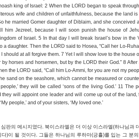
ehoash king of Israel: 2 When the LORD began to speak throug
terous wife and children of unfaithfulness, because the land is 
3 So he married Gomer daughter of Diblaim, and she conceived 
 him Jezreel, because I will soon punish the house of Jehu
ngdom of Israel. 5 In that day I will break Israel’s bow in the 
to a daughter. Then the LORD said to Hosea, “Call her Lo-Ruha
t I should at all forgive them. 7 Yet I will show love to the house 
or by horses and horsemen, but by the LORD their God.” 8 After
 the LORD said, “Call him Lo-Ammi, for you are not my peopl
e the sand on the seashore, which cannot be measured or counte
eople,’ they will be called ‘sons of the living God.’ 11 The p
 they will appoint one leader and will come up out of the land, 
 ‘My people,’ and of your sisters, ‘My loved one.’
은 심판의 메시지였다. 북이스라엘은 더 이상 이스라엘(하나님과 
다)이 될 것이다. 그들은 하나님의 루하마(긍휼)를 입는 그 분의