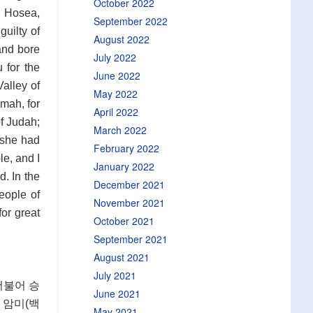
October 2022
h Hosea,
September 2022
guilty of
August 2022
and bore
July 2022
 for the
June 2022
Valley of
May 2022
mah, for
April 2022
of Judah;
March 2022
 she had
February 2022
e, and I
January 2022
d. In the
December 2021
eople of
November 2021
for great
October 2021
September 2021
August 2021
July 2021
더불어 승
June 2021
 암미(백
May 2021