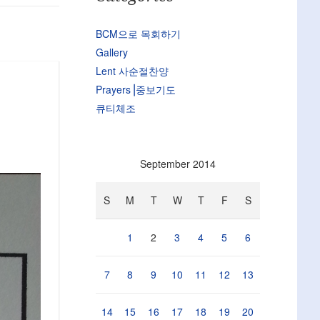
BCM으로 목회하기
Gallery
Lent 사순절찬양
Prayers⎟중보기도
큐티체조
September 2014
S
M
T
W
T
F
S
1
2
3
4
5
6
7
8
9
10
11
12
13
14
15
16
17
18
19
20