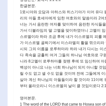
한글본문.
1웃시야와 요담과 아하스와 히스기야가 이어 유다 왕
리의 아들 호세아에게 임한 여호와의 말씀이라 2
너는 가서 음란한 여자를 맞이하여 음란한 자식들을
가서 디블라임의 딸 고멜을 맞이하였더니 고멜이 임
스르엘이라 하라 조금 후에 내가 이스르엘의 피를 예
가 이스르엘 골짜기에서 이스라엘의 활을 꺾으리라 
시되 그의 이름을 로루하마라 하라 내가 다시는 이
다 족속을 긍휼히 여겨 그들의 하나님 여호와로 구
니라 8고멜이 로루하마를 젖뗀 후에 또 임신하여 아
백성이 아니요 나는 너희 하나님이 되지 아니할 것임
릴 수도 없고 셀 수도 없을 것이며 전에 그들에게 
살아 계신 하나님의 아들들이라 할 것이라 11이에 
부터 올라오리니 이스르엘의 날이 클 것임이로다 2
영어본문.
1 The word of the LORD that came to Hosea son of 