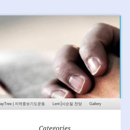
rayTree | 지역중보기도운동
Lent⎟사순절 찬양
Gallery
Categories