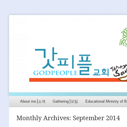
GODPEOPLE
머무르는 곳에서 아굴라와 브리스길라처럼 GODPEO
Menu
Skip to content
About me⎟소개
Gathering⎟모임
Educational Ministry 
Monthly Archives:
September 2014