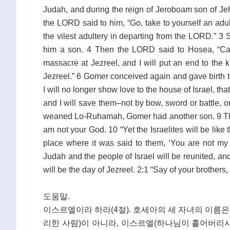
Judah, and during the reign of Jeroboam son of J
the LORD said to him, “Go, take to yourself an adul
the vilest adultery in departing from the LORD.” 
him a son. 4 Then the LORD said to Hosea, “Call
massacre at Jezreel, and I will put an end to the ki
Jezreel.” 6 Gomer conceived again and gave birth 
I will no longer show love to the house of Israel, tha
and I will save them–not by bow, sword or battle, 
weaned Lo-Ruhamah, Gomer had another son. 9 Then
am not your God. 10 “Yet the Israelites will be lik
place where it was said to them, ‘You are not my p
Judah and the people of Israel will be reunited, and
will be the day of Jezreel. 2:1 “Say of your brothers,
도움말.
이스르엘이라 하라(4절). 호세아의 세 자녀의 이름
리한 사람)이 아니라, 이스르엘(하나님이 흩어버리시