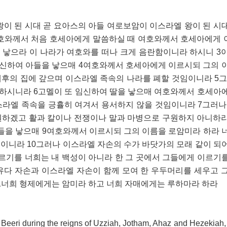
이 된 시대 곧 요아스의 아들 여로보암이 이스라엘 왕이 된 시
여호와께서 처음 호세아에게 말씀하실 때 여호와께서 호세아에게
 낳으라 이 나라가 여호와를 떠나 크게 음란함이니라 하시니 3
신하여 아들을 낳으매 4여호와께서 호세아에게 이르시되 그의 
후의 집에 갚으며 이스라엘 족속의 나라를 폐할 것임이니라 5그
하시니라 6고멜이 또 임신하여 딸을 낳으매 여호와께서 호세아
스라엘 족속을 긍휼히 여겨서 용서하지 않을 것임이니라 7그러나
원하겠고 활과 칼이나 전쟁이나 말과 마병으로 구원하지 아니하
들을 낳으매 9여호와께서 이르시되 그의 이름을 로암미라 하라 
이니라 10그러나 이스라엘 자손의 수가 바닷가의 모래 같이 되
이르기를 너희는 내 백성이 아니라 한 그 곳에서 그들에게 이르기
유다 자손과 이스라엘 자손이 함께 모여 한 우두머리를 세우고 
:1너희 형제에게는 암미라 하고 너희 자매에게는 루하마라 하라
Beeri during the reigns of Uzziah, Jotham, Ahaz and Hezekiah, 