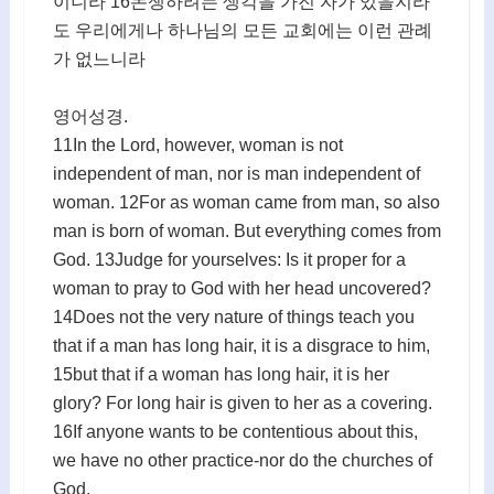
이니라 16논쟁하려는 생각을 가진 자가 있을지라
도 우리에게나 하나님의 모든 교회에는 이런 관례
가 없느니라
영어성경.
11In the Lord, however, woman is not
independent of man, nor is man independent of
woman. 12For as woman came from man, so also
man is born of woman. But everything comes from
God. 13Judge for yourselves: Is it proper for a
woman to pray to God with her head uncovered?
14Does not the very nature of things teach you
that if a man has long hair, it is a disgrace to him,
15but that if a woman has long hair, it is her
glory? For long hair is given to her as a covering.
16If anyone wants to be contentious about this,
we have no other practice-nor do the churches of
God.