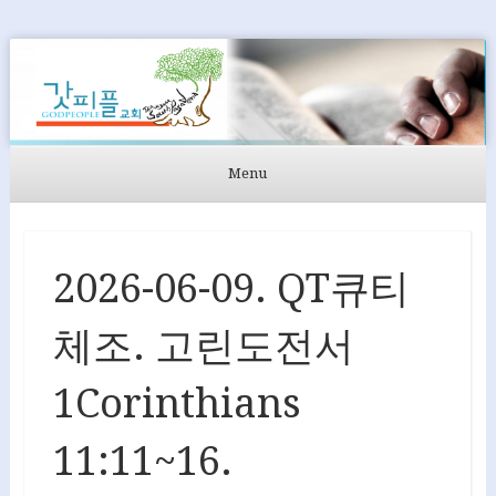
GODPEOPLE
머무르는 곳에서 아굴라와 브리스길라처럼 GODPEOPLE을
섬길 수 있도록
Menu
Skip to content
2026-06-09. QT큐티
체조. 고린도전서
1Corinthians
11:11~16.